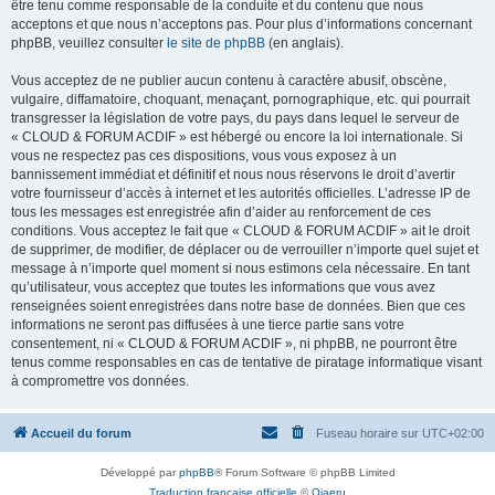
être tenu comme responsable de la conduite et du contenu que nous
acceptons et que nous n’acceptons pas. Pour plus d’informations concernant
phpBB, veuillez consulter
le site de phpBB
(en anglais).
Vous acceptez de ne publier aucun contenu à caractère abusif, obscène,
vulgaire, diffamatoire, choquant, menaçant, pornographique, etc. qui pourrait
transgresser la législation de votre pays, du pays dans lequel le serveur de
« CLOUD & FORUM ACDIF » est hébergé ou encore la loi internationale. Si
vous ne respectez pas ces dispositions, vous vous exposez à un
bannissement immédiat et définitif et nous nous réservons le droit d’avertir
votre fournisseur d’accès à internet et les autorités officielles. L’adresse IP de
tous les messages est enregistrée afin d’aider au renforcement de ces
conditions. Vous acceptez le fait que « CLOUD & FORUM ACDIF » ait le droit
de supprimer, de modifier, de déplacer ou de verrouiller n’importe quel sujet et
message à n’importe quel moment si nous estimons cela nécessaire. En tant
qu’utilisateur, vous acceptez que toutes les informations que vous avez
renseignées soient enregistrées dans notre base de données. Bien que ces
informations ne seront pas diffusées à une tierce partie sans votre
consentement, ni « CLOUD & FORUM ACDIF », ni phpBB, ne pourront être
tenus comme responsables en cas de tentative de piratage informatique visant
à compromettre vos données.
Accueil du forum
Fuseau horaire sur
UTC+02:00
Développé par
phpBB
® Forum Software © phpBB Limited
Traduction française officielle
©
Qiaeru