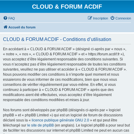
CLOUD & FORUM ACDIF
FAQ
Inscription
Connexion
Accueil du forum
CLOUD & FORUM ACDIF - Conditions d’utilisation
En accédant à « CLOUD & FORUM ACDIF » (désigné ci-après par « nous »,
« notre », « nos », « CLOUD & FORUM ACDIF » et « https://forum.acdif.fr »),
vous acceptez d’être légalement responsable des conditions suivantes. Si
vous n’acceptez pas d’être légalement responsable de toutes les conditions
suivantes, veuillez ne pas utiliser et accéder à « CLOUD & FORUM ACDIF ».
Nous pouvons modifier ces conditions à n’importe quel moment et nous
essaierons de vous informer de ces modifications, bien que nous vous
conseillons de vérifier régulièrement par vous-même. En effet, si vous
continuez à participer à « CLOUD & FORUM ACDIF » après que des
modifications aient été effectuées, vous acceptez d’être légalement
responsable des conditions modifiées et mises à jour.
Nos forums sont développés par phpBB (désignés ci-après par « logiciel
phpBB » et « phpBB Limited ») qui est un logiciel de forum de discussions
déclaré sous la «
licence publique générale GNU 2.0
» et qui peut être
téléchargé sur
le site de phpBB
(en anglais). Le logiciel phpBB a pour seul but
de faciliter les discussions sur internet et phpBB Limited ne peut en aucun cas