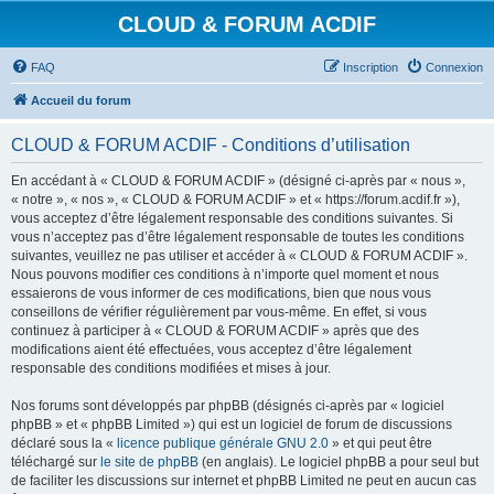
CLOUD & FORUM ACDIF
FAQ
Inscription
Connexion
Accueil du forum
CLOUD & FORUM ACDIF - Conditions d’utilisation
En accédant à « CLOUD & FORUM ACDIF » (désigné ci-après par « nous »,
« notre », « nos », « CLOUD & FORUM ACDIF » et « https://forum.acdif.fr »),
vous acceptez d’être légalement responsable des conditions suivantes. Si
vous n’acceptez pas d’être légalement responsable de toutes les conditions
suivantes, veuillez ne pas utiliser et accéder à « CLOUD & FORUM ACDIF ».
Nous pouvons modifier ces conditions à n’importe quel moment et nous
essaierons de vous informer de ces modifications, bien que nous vous
conseillons de vérifier régulièrement par vous-même. En effet, si vous
continuez à participer à « CLOUD & FORUM ACDIF » après que des
modifications aient été effectuées, vous acceptez d’être légalement
responsable des conditions modifiées et mises à jour.
Nos forums sont développés par phpBB (désignés ci-après par « logiciel
phpBB » et « phpBB Limited ») qui est un logiciel de forum de discussions
déclaré sous la «
licence publique générale GNU 2.0
» et qui peut être
téléchargé sur
le site de phpBB
(en anglais). Le logiciel phpBB a pour seul but
de faciliter les discussions sur internet et phpBB Limited ne peut en aucun cas