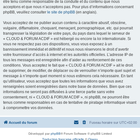
être tenu comme responsable de la conduite et du contenu que nous
acceptons et que nous n’acceptons pas. Pour plus d’informations concernant
phpBB, veuillez consulter
le site de phpBB
(en anglais).
Vous acceptez de ne publier aucun contenu à caractère abusif, obscène,
vulgaire, diffamatoire, choquant, menaçant, pornographique, etc. qui pourrait
transgresser la législation de votre pays, du pays dans lequel le serveur de
« CLOUD & FORUM ACDIF » est hébergé ou encore la loi internationale. Si
vous ne respectez pas ces dispositions, vous vous exposez à un
bannissement immédiat et définitif et nous nous réservons le droit d’avertir
votre fournisseur d’accès à internet et les autorités officielles. L’adresse IP de
tous les messages est enregistrée afin d’aider au renforcement de ces
conditions. Vous acceptez le fait que « CLOUD & FORUM ACDIF » ait le droit
de supprimer, de modifier, de déplacer ou de verrouiller n’importe quel sujet et
message à n’importe quel moment si nous estimons cela nécessaire. En tant
qu’utilisateur, vous acceptez que toutes les informations que vous avez
renseignées soient enregistrées dans notre base de données. Bien que ces
informations ne seront pas diffusées à une tierce partie sans votre
consentement, ni « CLOUD & FORUM ACDIF », ni phpBB, ne pourront être
tenus comme responsables en cas de tentative de piratage informatique visant
à compromettre vos données.
Accueil du forum
Fuseau horaire sur
UTC+02:00
Développé par
phpBB
® Forum Software © phpBB Limited
Traduction française officielle
©
Qiaeru