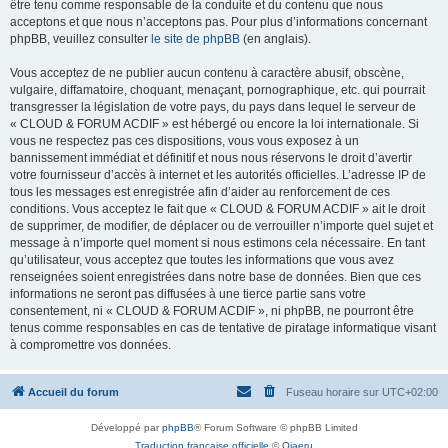
être tenu comme responsable de la conduite et du contenu que nous
acceptons et que nous n’acceptons pas. Pour plus d’informations concernant
phpBB, veuillez consulter
le site de phpBB
(en anglais).
Vous acceptez de ne publier aucun contenu à caractère abusif, obscène,
vulgaire, diffamatoire, choquant, menaçant, pornographique, etc. qui pourrait
transgresser la législation de votre pays, du pays dans lequel le serveur de
« CLOUD & FORUM ACDIF » est hébergé ou encore la loi internationale. Si
vous ne respectez pas ces dispositions, vous vous exposez à un
bannissement immédiat et définitif et nous nous réservons le droit d’avertir
votre fournisseur d’accès à internet et les autorités officielles. L’adresse IP de
tous les messages est enregistrée afin d’aider au renforcement de ces
conditions. Vous acceptez le fait que « CLOUD & FORUM ACDIF » ait le droit
de supprimer, de modifier, de déplacer ou de verrouiller n’importe quel sujet et
message à n’importe quel moment si nous estimons cela nécessaire. En tant
qu’utilisateur, vous acceptez que toutes les informations que vous avez
renseignées soient enregistrées dans notre base de données. Bien que ces
informations ne seront pas diffusées à une tierce partie sans votre
consentement, ni « CLOUD & FORUM ACDIF », ni phpBB, ne pourront être
tenus comme responsables en cas de tentative de piratage informatique visant
à compromettre vos données.
Accueil du forum
Fuseau horaire sur
UTC+02:00
Développé par
phpBB
® Forum Software © phpBB Limited
Traduction française officielle
©
Qiaeru