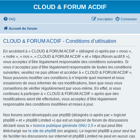
CLOUD & FORUM ACDIF
FAQ
Inscription
Connexion
Accueil du forum
CLOUD & FORUM ACDIF - Conditions d’utilisation
En accédant à « CLOUD & FORUM ACDIF » (désigné ci-après par « nous »,
« notre », « nos », « CLOUD & FORUM ACDIF » et « https://forum.acdif.fr »),
vous acceptez d’être légalement responsable des conditions suivantes. Si
vous n’acceptez pas d’être légalement responsable de toutes les conditions
suivantes, veuillez ne pas utiliser et accéder à « CLOUD & FORUM ACDIF ».
Nous pouvons modifier ces conditions à n’importe quel moment et nous
essaierons de vous informer de ces modifications, bien que nous vous
conseillons de vérifier régulièrement par vous-même. En effet, si vous
continuez à participer à « CLOUD & FORUM ACDIF » après que des
modifications aient été effectuées, vous acceptez d’être légalement
responsable des conditions modifiées et mises à jour.
Nos forums sont développés par phpBB (désignés ci-après par « logiciel
phpBB » et « phpBB Limited ») qui est un logiciel de forum de discussions
déclaré sous la «
licence publique générale GNU 2.0
» et qui peut être
téléchargé sur
le site de phpBB
(en anglais). Le logiciel phpBB a pour seul but
de faciliter les discussions sur internet et phpBB Limited ne peut en aucun cas