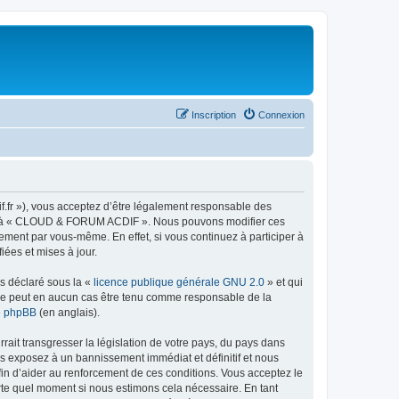
Inscription
Connexion
fr »), vous acceptez d’être légalement responsable des
céder à « CLOUD & FORUM ACDIF ». Nous pouvons modifier ces
ement par vous-même. En effet, si vous continuez à participer à
ées et mises à jour.
ns déclaré sous la «
licence publique générale GNU 2.0
» et qui
ed ne peut en aucun cas être tenu comme responsable de la
de phpBB
(en anglais).
ait transgresser la législation de votre pays, du pays dans
s exposez à un bannissement immédiat et définitif et nous
 afin d’aider au renforcement de ces conditions. Vous acceptez le
rte quel moment si nous estimons cela nécessaire. En tant