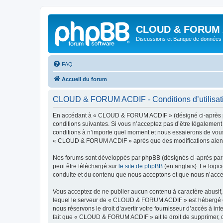
CLOUD & FORUM 
Discussions et Banque de données 
FAQ
Accueil du forum
CLOUD & FORUM ACDIF - Conditions d’utilisat
En accédant à « CLOUD & FORUM ACDIF » (désigné ci-après par 
conditions suivantes. Si vous n’acceptez pas d’être légalemen
conditions à n’importe quel moment et nous essaierons de vous 
« CLOUD & FORUM ACDIF » après que des modifications aient ét
Nos forums sont développés par phpBB (désignés ci-après par «
peut être téléchargé sur
le site de phpBB
(en anglais). Le logic
conduite et du contenu que nous acceptons et que nous n’acce
Vous acceptez de ne publier aucun contenu à caractère abusif, 
lequel le serveur de « CLOUD & FORUM ACDIF » est hébergé ou e
nous réservons le droit d’avertir votre fournisseur d’accès à int
fait que « CLOUD & FORUM ACDIF » ait le droit de supprimer, de