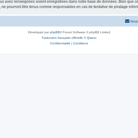
vous avez renseignées soient enregistrées dans notre base de données. Bien que ces
e pourront être tenus comme responsables en cas de tentative de piratage infor
Nous
Développé par
phpBB
® Forum Software © phpBB Limited
Traduction française officielle
©
Qiaeru
Confidentialité
|
Conditions