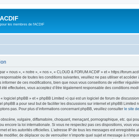
ACDIF
pour les membres de l'ACDIF
ion
« nous », « notre », « nos », « CLOUD & FORUM ACDIF » et « https://forum.acdif.
t responsable de toutes les conditions suivantes, veuillez ne pas utiliser et ac
informer de ces modifications, bien que nous vous conseillons de vérifier régulièr
é effectuées, vous acceptez d’être légalement responsable des conditions modifi
 logiciel phpBB » et « phpBB Limited ») qui est un logiciel de forum de discussio
iel phpBB a pour seul but de faciliter les discussions sur internet et phpBB Limit
ptons pas. Pour plus d’informations concernant phpBB, veuillez consulter
le site 
obscène, vulgaire, diffamatoire, choquant, menaçant, pornographique, etc. qui pourr
ncore la loi internationale. Si vous ne respectez pas ces dispositions, vous vou
ernet et les autorités officielles. L’adresse IP de tous les messages est enregistrée
 modifier, de déplacer ou de verrouiller n’importe quel sujet et message à n’impo