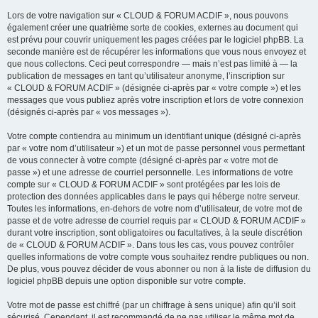
Lors de votre navigation sur « CLOUD & FORUM ACDIF », nous pouvons
également créer une quatrième sorte de cookies, externes au document qui
est prévu pour couvrir uniquement les pages créées par le logiciel phpBB. La
seconde manière est de récupérer les informations que vous nous envoyez et
que nous collectons. Ceci peut correspondre — mais n’est pas limité à — la
publication de messages en tant qu’utilisateur anonyme, l’inscription sur
« CLOUD & FORUM ACDIF » (désignée ci-après par « votre compte ») et les
messages que vous publiez après votre inscription et lors de votre connexion
(désignés ci-après par « vos messages »).
Votre compte contiendra au minimum un identifiant unique (désigné ci-après
par « votre nom d’utilisateur ») et un mot de passe personnel vous permettant
de vous connecter à votre compte (désigné ci-après par « votre mot de
passe ») et une adresse de courriel personnelle. Les informations de votre
compte sur « CLOUD & FORUM ACDIF » sont protégées par les lois de
protection des données applicables dans le pays qui héberge notre serveur.
Toutes les informations, en-dehors de votre nom d’utilisateur, de votre mot de
passe et de votre adresse de courriel requis par « CLOUD & FORUM ACDIF »
durant votre inscription, sont obligatoires ou facultatives, à la seule discrétion
de « CLOUD & FORUM ACDIF ». Dans tous les cas, vous pouvez contrôler
quelles informations de votre compte vous souhaitez rendre publiques ou non.
De plus, vous pouvez décider de vous abonner ou non à la liste de diffusion du
logiciel phpBB depuis une option disponible sur votre compte.
Votre mot de passe est chiffré (par un chiffrage à sens unique) afin qu’il soit
sécurisé. Cependant, il est recommandé de ne pas utiliser le même mot de