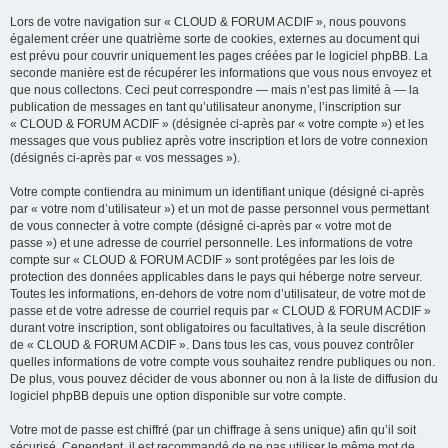
Lors de votre navigation sur « CLOUD & FORUM ACDIF », nous pouvons
également créer une quatrième sorte de cookies, externes au document qui
est prévu pour couvrir uniquement les pages créées par le logiciel phpBB. La
seconde manière est de récupérer les informations que vous nous envoyez et
que nous collectons. Ceci peut correspondre — mais n’est pas limité à — la
publication de messages en tant qu’utilisateur anonyme, l’inscription sur
« CLOUD & FORUM ACDIF » (désignée ci-après par « votre compte ») et les
messages que vous publiez après votre inscription et lors de votre connexion
(désignés ci-après par « vos messages »).
Votre compte contiendra au minimum un identifiant unique (désigné ci-après
par « votre nom d’utilisateur ») et un mot de passe personnel vous permettant
de vous connecter à votre compte (désigné ci-après par « votre mot de
passe ») et une adresse de courriel personnelle. Les informations de votre
compte sur « CLOUD & FORUM ACDIF » sont protégées par les lois de
protection des données applicables dans le pays qui héberge notre serveur.
Toutes les informations, en-dehors de votre nom d’utilisateur, de votre mot de
passe et de votre adresse de courriel requis par « CLOUD & FORUM ACDIF »
durant votre inscription, sont obligatoires ou facultatives, à la seule discrétion
de « CLOUD & FORUM ACDIF ». Dans tous les cas, vous pouvez contrôler
quelles informations de votre compte vous souhaitez rendre publiques ou non.
De plus, vous pouvez décider de vous abonner ou non à la liste de diffusion du
logiciel phpBB depuis une option disponible sur votre compte.
Votre mot de passe est chiffré (par un chiffrage à sens unique) afin qu’il soit
sécurisé. Cependant, il est recommandé de ne pas utiliser le même mot de