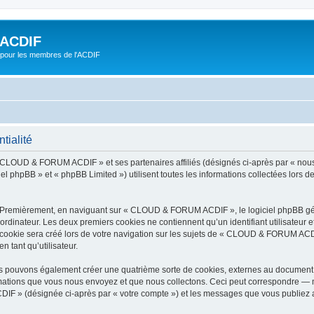
ACDIF
pour les membres de l'ACDIF
ialité
 « CLOUD & FORUM ACDIF » et ses partenaires affiliés (désignés ci-après par « no
ciel phpBB » et « phpBB Limited ») utilisent toutes les informations collectées lors d
. Premièrement, en naviguant sur « CLOUD & FORUM ACDIF », le logiciel phpBB génè
ordinateur. Les deux premiers cookies ne contiennent qu’un identifiant utilisateur 
cookie sera créé lors de votre navigation sur les sujets de « CLOUD & FORUM ACDIF
n tant qu’utilisateur.
pouvons également créer une quatrième sorte de cookies, externes au document q
mations que vous nous envoyez et que nous collectons. Ceci peut correspondre — m
F » (désignée ci-après par « votre compte ») et les messages que vous publiez apr