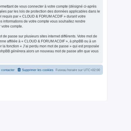
ermettant de vous connecter à votre compte (désigné ci-après
ées par les lois de protection des données applicables dans le
urriel requis par « CLOUD & FORUM ACDIF » durant votre
les informations de votre compte vous souhaitez rendre
r votre compte.
 de passe sur plusieurs sites internet différents. Votre mot de
sonne affiliée à « CLOUD & FORUM ACDIF », à phpBB ou à un
er la fonction « J’ai perdu mon mot de passe » qui est proposée
ciel phpBB générera alors un nouveau mot de passe afin que vous
 contacter
Supprimer les cookies
Fuseau horaire sur
UTC+02:00