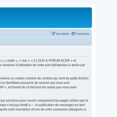
Inscription
Connexion
us », « notre », « nos », « CLOUD & FORUM ACDIF » et
es sessions d’utilisation de votre part (désignées ci-après par
rera un certain nombre de cookies qui sont de petits fichiers
et un identifiant anonyme de session qui vous sont
 », archivant de ce fait tous les sujets que vous avez
ui est prévu pour couvrir uniquement les pages créées par le
ais n’est pas limité à — la publication de messages en tant
ès votre inscription et lors de votre connexion (désignés ci-