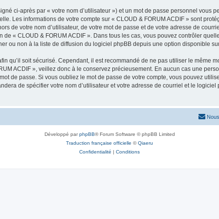
igné ci-après par « votre nom d’utilisateur ») et un mot de passe personnel vous p
nelle. Les informations de votre compte sur « CLOUD & FORUM ACDIF » sont protég
ehors de votre nom d’utilisateur, de votre mot de passe et de votre adresse de co
crétion de « CLOUD & FORUM ACDIF ». Dans tous les cas, vous pouvez contrôler quel
 ou non à la liste de diffusion du logiciel phpBB depuis une option disponible su
afin qu’il soit sécurisé. Cependant, il est recommandé de ne pas utiliser le même mot
RUM ACDIF », veillez donc à le conservez précieusement. En aucun cas une per
 mot de passe. Si vous oubliez le mot de passe de votre compte, vous pouvez utilis
andera de spécifier votre nom d’utilisateur et votre adresse de courriel et le logi
Nous
Développé par
phpBB
® Forum Software © phpBB Limited
Traduction française officielle
©
Qiaeru
Confidentialité
|
Conditions