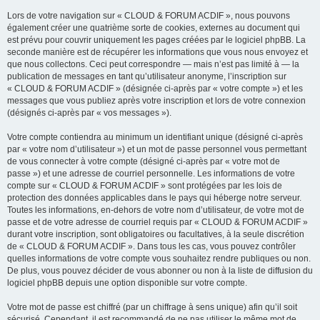
Lors de votre navigation sur « CLOUD & FORUM ACDIF », nous pouvons
également créer une quatrième sorte de cookies, externes au document qui
est prévu pour couvrir uniquement les pages créées par le logiciel phpBB. La
seconde manière est de récupérer les informations que vous nous envoyez et
que nous collectons. Ceci peut correspondre — mais n’est pas limité à — la
publication de messages en tant qu’utilisateur anonyme, l’inscription sur
« CLOUD & FORUM ACDIF » (désignée ci-après par « votre compte ») et les
messages que vous publiez après votre inscription et lors de votre connexion
(désignés ci-après par « vos messages »).
Votre compte contiendra au minimum un identifiant unique (désigné ci-après
par « votre nom d’utilisateur ») et un mot de passe personnel vous permettant
de vous connecter à votre compte (désigné ci-après par « votre mot de
passe ») et une adresse de courriel personnelle. Les informations de votre
compte sur « CLOUD & FORUM ACDIF » sont protégées par les lois de
protection des données applicables dans le pays qui héberge notre serveur.
Toutes les informations, en-dehors de votre nom d’utilisateur, de votre mot de
passe et de votre adresse de courriel requis par « CLOUD & FORUM ACDIF »
durant votre inscription, sont obligatoires ou facultatives, à la seule discrétion
de « CLOUD & FORUM ACDIF ». Dans tous les cas, vous pouvez contrôler
quelles informations de votre compte vous souhaitez rendre publiques ou non.
De plus, vous pouvez décider de vous abonner ou non à la liste de diffusion du
logiciel phpBB depuis une option disponible sur votre compte.
Votre mot de passe est chiffré (par un chiffrage à sens unique) afin qu’il soit
sécurisé. Cependant, il est recommandé de ne pas utiliser le même mot de