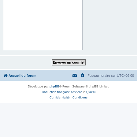
Accueil du forum
Fuseau horaire sur
UTC+02:00
Développé par
phpBB
® Forum Software © phpBB Limited
Traduction française officielle
©
Qiaeru
Confidentialité
|
Conditions