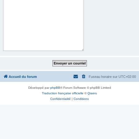
Accueil du forum
Fuseau horaire sur
UTC+02:00
Développé par
phpBB
® Forum Software © phpBB Limited
Traduction française officielle
©
Qiaeru
Confidentialité
|
Conditions