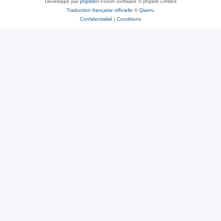
Développé par
phpBB
® Forum Software © phpBB Limited
Traduction française officielle
©
Qiaeru
Confidentialité
|
Conditions