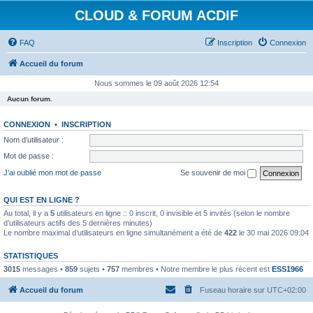
CLOUD & FORUM ACDIF
FAQ
Inscription
Connexion
Accueil du forum
Nous sommes le 09 août 2026 12:54
Aucun forum.
CONNEXION
•
INSCRIPTION
Nom d’utilisateur :
Mot de passe :
J’ai oublié mon mot de passe
Se souvenir de moi
QUI EST EN LIGNE ?
Au total, il y a
5
utilisateurs en ligne :: 0 inscrit, 0 invisible et 5 invités (selon le nombre
d’utilisateurs actifs des 5 dernières minutes)
Le nombre maximal d’utilisateurs en ligne simultanément a été de
422
le 30 mai 2026 09:04
STATISTIQUES
3015
messages •
859
sujets •
757
membres • Notre membre le plus récent est
ESS1966
Accueil du forum
Fuseau horaire sur
UTC+02:00