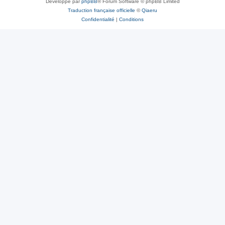
Développé par
phpBB
® Forum Software © phpBB Limited
Traduction française officielle
©
Qiaeru
Confidentialité
|
Conditions