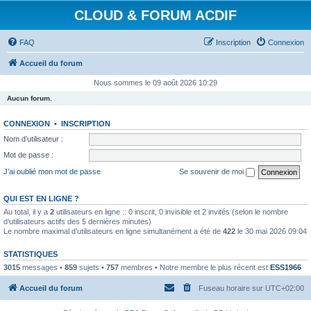
CLOUD & FORUM ACDIF
FAQ
Inscription
Connexion
Accueil du forum
Nous sommes le 09 août 2026 10:29
Aucun forum.
CONNEXION
•
INSCRIPTION
Nom d’utilisateur :
Mot de passe :
J’ai oublié mon mot de passe
Se souvenir de moi
QUI EST EN LIGNE ?
Au total, il y a
2
utilisateurs en ligne :: 0 inscrit, 0 invisible et 2 invités (selon le nombre
d’utilisateurs actifs des 5 dernières minutes)
Le nombre maximal d’utilisateurs en ligne simultanément a été de
422
le 30 mai 2026 09:04
STATISTIQUES
3015
messages •
859
sujets •
757
membres • Notre membre le plus récent est
ESS1966
Accueil du forum
Fuseau horaire sur
UTC+02:00